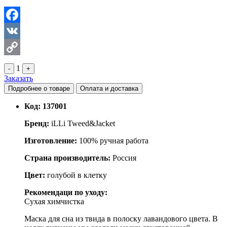
Facebook
VK
Copy
1
-
+
Заказать
Link
Подробнее о товаре
Оплата и доставка
Код:
137001
Бренд:
iLLi Tweed&Jacket
Изготовление:
100% ручная работа
Страна производитель:
Россия
Цвет:
голубой в клетку
Рекомендаци по уходу:
Сухая химчистка
Маска для сна из твида в полоску лавандового цвета. В