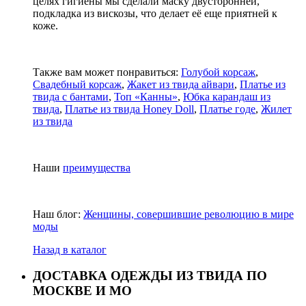
целях гигиены мы сделали маску двусторонней,
подкладка из вискозы, что делает её еще приятней к
коже.
Также вам может понравиться:
Голубой корсаж
,
Свадебный корсаж
,
Жакет из твида айвари
,
Платье из
твида с бантами
,
Топ «Канны»
,
Юбка карандаш из
твида
,
Платье из твида Honey Doll
,
Платье годе
,
Жилет
из твида
Наши
преимущества
Наш блог:
Женщины, совершившие революцию в мире
моды
Назад в каталог
ДОСТАВКА ОДЕЖДЫ ИЗ ТВИДА ПО
МОСКВЕ И МО