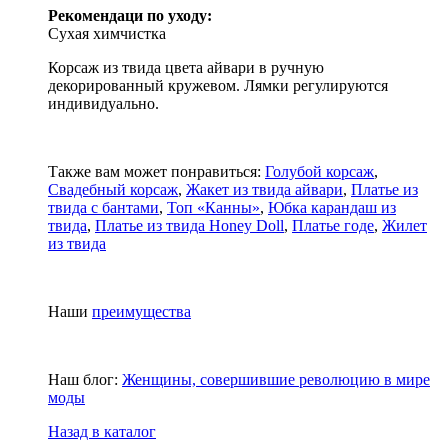
Рекомендаци по уходу:
Сухая химчистка
Корсаж из твида цвета айвари в ручную
декорированный кружевом. Лямки регулируются
индивидуально.
Также вам может понравиться:
Голубой корсаж
,
Свадебный корсаж
,
Жакет из твида айвари
,
Платье из
твида с бантами
,
Топ «Канны»
,
Юбка карандаш из
твида
,
Платье из твида Honey Doll
,
Платье годе
,
Жилет
из твида
Наши
преимущества
Наш блог:
Женщины, совершившие революцию в мире
моды
Назад в каталог