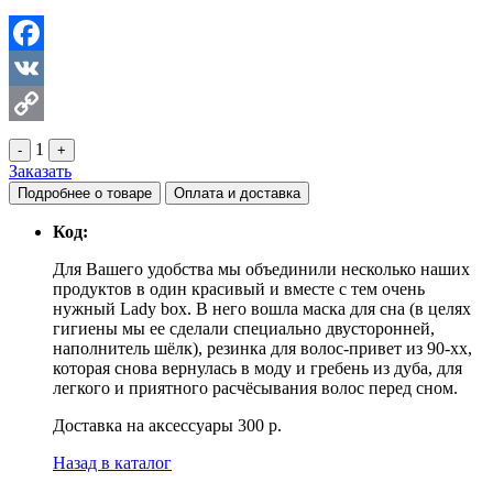
Facebook
VK
Copy
1
-
+
Заказать
Link
Подробнее о товаре
Оплата и доставка
Код:
Для Вашего удобства мы объединили несколько наших
продуктов в один красивый и вместе с тем очень
нужный Lady box. В него вошла маска для сна (в целях
гигиены мы ее сделали специально двусторонней,
наполнитель шёлк), резинка для волос-привет из 90-хх,
которая снова вернулась в моду и гребень из дуба, для
легкого и приятного расчёсывания волос перед сном.
Доставка на аксессуары 300 р.
Назад в каталог