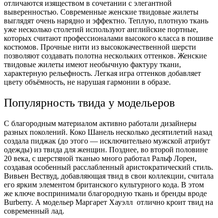
отличаются изяществом в сочетании с элегантной
выверенностью. Современные женские твидовые жилеты
выглядят очень нарядно и эффектно. Теплую, плотную ткань
уже несколько столетий используют английские портные,
которых считают профессионалами высокого класса в пошиве
костюмов. Прочные нити из высококачественной шерсти
позволяют создавать полотна нескольких оттенков. Женские
твидовые жилеты имеют необычную фактуру ткани,
характерную рельефность. Легкая игра оттенков добавляет
цвету объёмность, не нарушая гармонии в образе.
Популярность твида у модельеров
С благородным материалом активно работали дизайнеры
разных поколений. Коко Шанель несколько десятилетий назад
создала пиджак (до этого — исключительно мужской атрибут
одежды) из твида для женщин. Позднее, во второй половине
20 века, с шерстяной тканью много работал Ральф Лорен,
создавая особенный расслабленный аристократический стиль.
Вивьен Вествуд, добавляющая твид в свои коллекции, считала
его ярким элементом британского культурного кода. В этом
же ключе воспринимали благородную ткань и бренды вроде
Burberry. А модельер Маргарет Хауэлл отлично кроит твид на
современный лад.