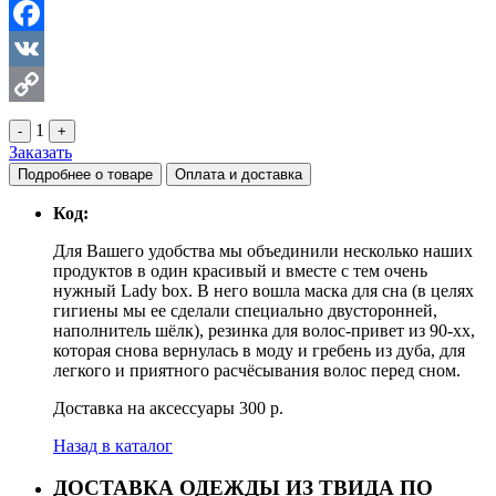
Facebook
VK
Copy
1
-
+
Заказать
Link
Подробнее о товаре
Оплата и доставка
Код:
Для Вашего удобства мы объединили несколько наших
продуктов в один красивый и вместе с тем очень
нужный Lady box. В него вошла маска для сна (в целях
гигиены мы ее сделали специально двусторонней,
наполнитель шёлк), резинка для волос-привет из 90-хх,
которая снова вернулась в моду и гребень из дуба, для
легкого и приятного расчёсывания волос перед сном.
Доставка на аксессуары 300 р.
Назад в каталог
ДОСТАВКА ОДЕЖДЫ ИЗ ТВИДА ПО