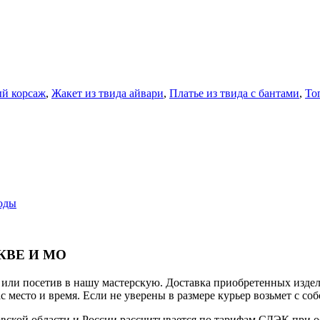
й корсаж
,
Жакет из твида айвари
,
Платье из твида с бантами
,
То
оды
КВЕ И МО
е или посетив в нашу мастерскую. Доставка приобретенных издел
с место и время. Если не уверены в размере курьер возьмет с со
овской области и России рассчитывается по тарифам СДЭК при 