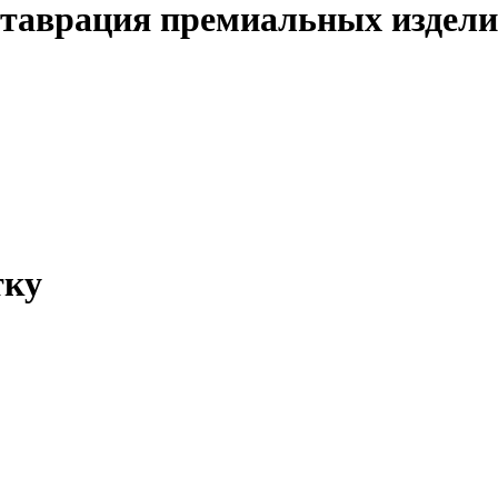
таврация премиальных издел
тку