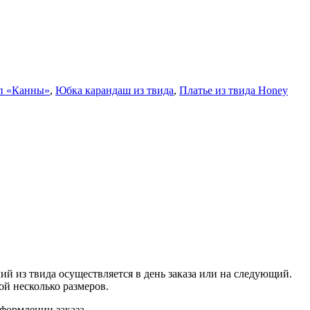
п «Канны»
,
Юбка карандаш из твида
,
Платье из твида Honey
ий из твида осуществляется в день заказа или на следующий.
бой несколько размеров.
оформлении заказа