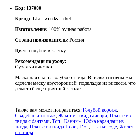
Код:
137000
Бренд:
iLLi Tweed&Jacket
Изготовление:
100% ручная работа
Страна производитель:
Россия
Цвет:
голубой в клетку
Рекомендаци по уходу:
Сухая химчистка
Маска для сна из голубого твида. В целях гигиены мы
сделали маску двусторонней, подкладка из вискозы, что
делает её еще приятней к коже.
Также вам может понравиться:
Голубой корсаж
,
Свадебный корсаж
,
Жакет из твида айвари
,
Платье из
твида с бантами
,
Топ «Канны»
,
Юбка карандаш из
твида
,
Платье из твида Honey Doll
,
Платье годе
,
Жилет
из твида