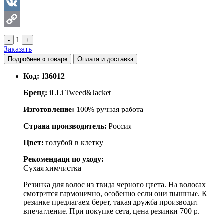
Facebook
VK
Copy
1
-
+
Заказать
Link
Подробнее о товаре
Оплата и доставка
Код:
136012
Бренд:
iLLi Tweed&Jacket
Изготовление:
100% ручная работа
Страна производитель:
Россия
Цвет:
голубой в клетку
Рекомендаци по уходу:
Сухая химчистка
Резинка для волос из твида черного цвета. На волосах
смотрится гармонично, особенно если они пышные. К
резинке предлагаем берет, такая дружба производит
впечатление. При покупке сета, цена резинки 700 р.