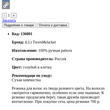
VK
Copy
1
-
+
Заказать
Link
Подробнее о товаре
Оплата и доставка
Код:
136001
Бренд:
iLLi Tweed&Jacket
Изготовление:
100% ручная работа
Страна производитель:
Россия
Цвет:
голубой в клетку
Рекомендаци по уходу:
Сухая химчистка
Резинка для волос из твида розового цвета. На волосах
смотрится гармонично, особенно если они пышные. К
резинке предлагаем берет, такая дружба производит
впечатление. При покупке сета, цена резинки 700 р.