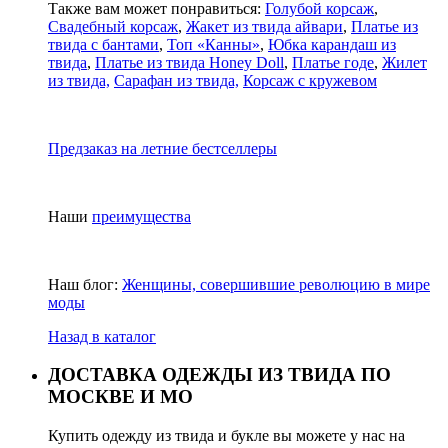
Также вам может понравиться:
Голубой корсаж
,
Свадебный корсаж
,
Жакет из твида айвари
,
Платье из
твида с бантами
,
Топ «Канны»
,
Юбка карандаш из
твида
,
Платье из твида Honey Doll
,
Платье годе
,
Жилет
из твида,
Сарафан из твида,
Корсаж с кружевом
Предзаказ на летние бестселлеры
Наши
преимущества
Наш блог:
Женщины, совершившие революцию в мире
моды
Назад в каталог
ДОСТАВКА ОДЕЖДЫ ИЗ ТВИДА ПО
МОСКВЕ И МО
Купить одежду из твида и букле вы можете у нас на