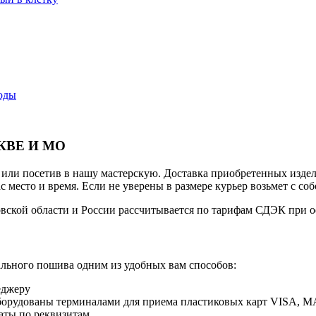
оды
КВЕ И МО
е или посетив в нашу мастерскую. Доставка приобретенных издел
с место и время. Если не уверены в размере курьер возьмет с со
овской области и России рассчитывается по тарифам СДЭК при 
ального пошива одним из удобных вам способов:
еджеру
оборудованы терминалами для приема пластиковых карт VISA,
аты по реквизитам