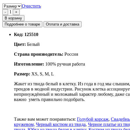
Очистить
1
-
+
В корзину
Подробнее о товаре
Оплата и доставка
Код:
125510
Цвет:
Белый
Страна производитель:
Россия
Изготовление:
100% ручная работа
Размер:
XS, S, M, L
Жакет из твида белый в клетку. Из года в год мы слышим,
трендов в модной индустрии. Рисунок клетка ассоциируе
непринуждённый и моложавый характер любому, даже само
важно уметь правильно подобрать.
Также вам может понравиться:
Голубой корсаж
,
Свадебны
кружевом,
Черный костюм из твида
,
Черное платье из тв
твида
,
Юбка из твида белая в клетку
,
Костюм из твида бел