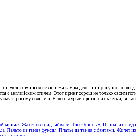
 что «клетка» тренд сезона. На самом деле этот рисунок ни ког
тся с английским стилем. Этот принт хорош не только своим п
му строгому изделию. Если вы ярый противник клетки, возможн
й корсаж
,
Жакет из твида айвари
,
Топ «Канны»
,
Платье из твида
ида,
Пальто из твида фуксия
,
Платье из твида с бантами
,
Жилет из
ый в клетку