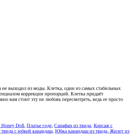
да не выходил из моды. Клетка, один из самых стабильных
отенциалом коррекции пропорций. Клетка придаёт
о вам стоит эту не любовь пересмотреть, ведь ее просто
 Honey Doll
,
Платье годе
,
Сарафан из твида,
Корсаж с
 твида с юбкой карандаш,
Юбка карандаш из твида,
Жилет из